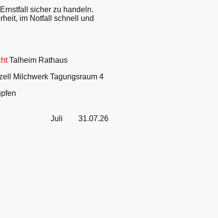
rnstfall sicher zu handeln.
eit, im Notfall schnell und
cht
Talheim Rathaus
zell Milchwerk Tagungsraum 4
lupfen
7.26